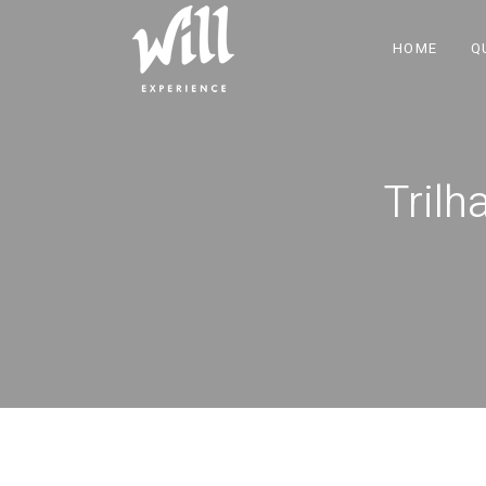
HOME
Q
Trilh